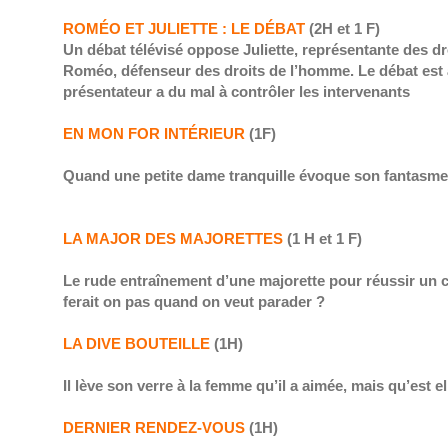
ROMÉO ET JULIETTE : LE DÉBAT
(2H et 1 F)
Un débat télévisé oppose Juliette, représentante des dr
Roméo, défenseur des droits de l’homme. Le débat est 
présentateur a du mal à contrôler les intervenants
EN MON FOR INTÉRIEUR
(1F)
Quand une petite dame tranquille évoque son fantasm
LA MAJOR DES MAJORETTES
(1 H et 1 F)
Le rude entraînement d’une majorette pour réussir un 
ferait on pas quand on veut parader ?
LA DIVE BOUTEILLE
(1H)
Il lève son verre à la femme qu’il a aimée, mais qu’est 
DERNIER RENDEZ-VOUS
(1H)