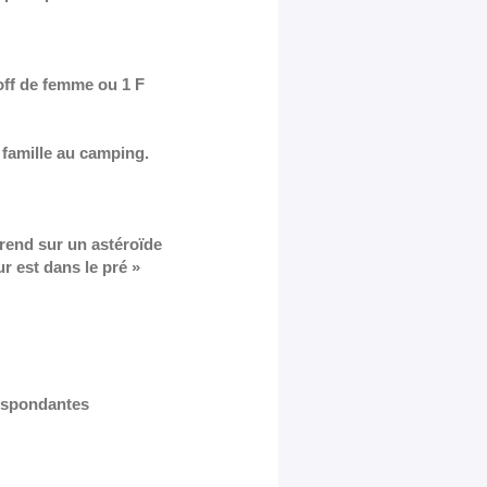
off de femme ou 1 F
n famille au camping.
 rend sur un astéroïde
r est dans le pré »
respondantes