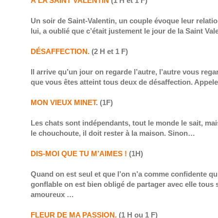
À LA SAINT VALENTIN
(1 H et 1 F)
Un soir de Saint-Valentin, un couple évoque leur rela
lui, a oublié que c’était justement le jour de la Saint Val
DÉSAFFECTION.
(2 H et 1 F)
Il arrive qu’un jour on regarde l’autre, l’autre vous re
que vous êtes atteint tous deux de désaffection. Appele
MON VIEUX MINET
. (1F)
Les chats sont indépendants, tout le monde le sait, ma
le chouchoute, il doit rester à la maison. Sinon…
DIS-MOI QUE TU M’AIMES !
(1H)
Quand on est seul et que l’on n’a comme confidente q
gonflable on est bien obligé de partager avec elle tous
amoureux …
FLEUR DE MA PASSION.
(1 H ou 1 F)