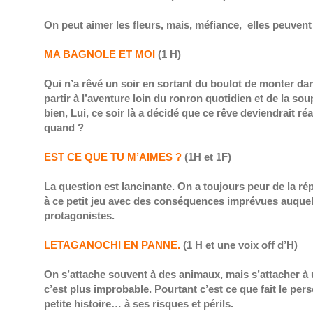
On peut aimer les fleurs, mais, méfiance, elles peuven
MA BAGNOLE ET MOI
(1 H)
Qui n’a rêvé un soir en sortant du boulot de monter dan
partir à l’aventure loin du ronron quotidien et de la so
bien, Lui, ce soir là a décidé que ce rêve deviendrait réal
quand ?
EST CE QUE TU M’AIMES ?
(1H et 1F)
La question est lancinante. On a toujours peur de la rép
à ce petit jeu avec des conséquences imprévues auque
protagonistes.
LE
TAGANOCHI EN PANNE.
(1 H et une voix off d’H)
On s’attache souvent à des animaux, mais s’attacher à
c’est plus improbable. Pourtant c’est ce que fait le per
petite histoire… à ses risques et périls.