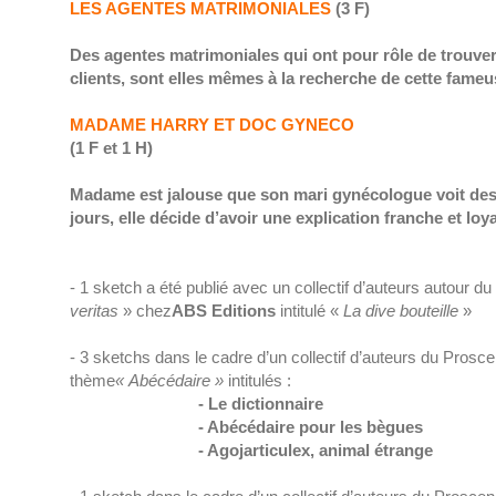
LES AGENTES MATRIMONIALES
(3 F)
Des agentes matrimoniales qui ont pour rôle de trouver
clients, sont elles mêmes à la recherche de cette fam
MADAME HARRY ET DOC GYNECO
(1 F et 1 H)
Madame est jalouse que son mari gynécologue voit de
jours, elle décide d’avoir une explication franche et loya
- 1 sketch a été publié avec un collectif d’auteurs autour d
veritas
» chez
ABS Editions
intitulé «
La dive bouteille
»
- 3 sketchs dans le cadre d’un collectif d’auteurs du Prosce
thème
« Abécédaire »
intitulés :
- Le dictionnaire
- Abécédaire pour les bègues
- Agojarticulex, animal étrange