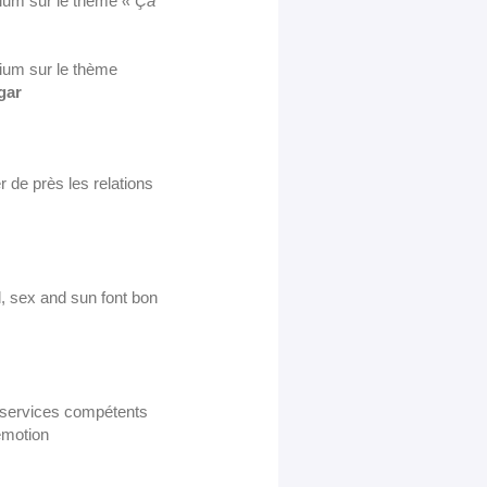
enium sur le thème
« Ça
nium sur le thème
gar
 de près les relations
d, sex and sun font bon
x services compétents
émotion