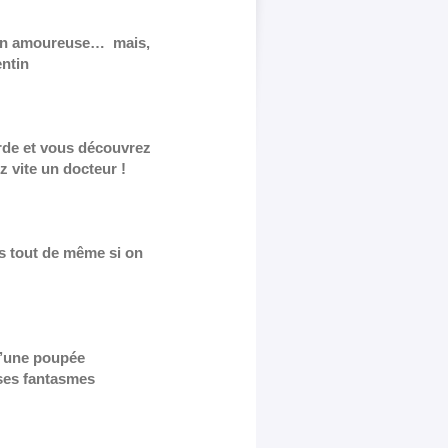
tion amoureuse… mais,
entin
garde et vous découvrez
z vite un docteur !
is tout de même si on
u’une poupée
 ses fantasmes