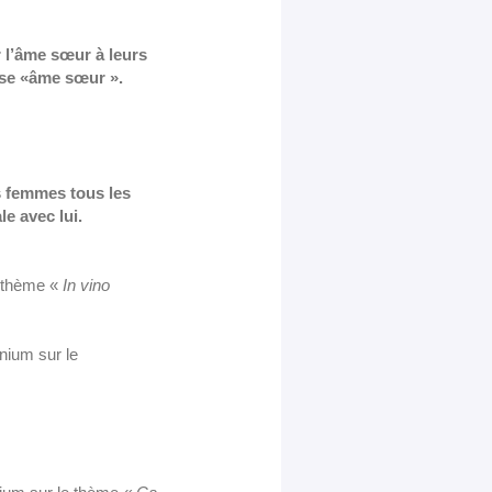
 l’âme sœur à leurs
euse «âme sœur ».
s femmes tous les
le avec lui.
u thème «
In vino
nium sur le