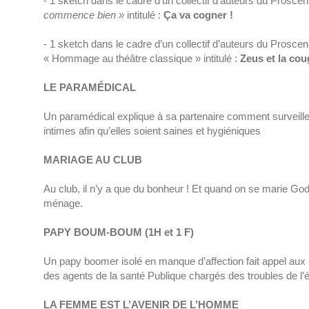
- 1 sketch dans le cadre d’un collectif d’auteurs du Prosc
commence bien »
intitulé :
Ça va cogner !
- 1 sketch dans le cadre d’un collectif d’auteurs du Prosce
« Hommage au théâtre classique » intitulé :
Zeus et la cou
LE PARAMÉDICAL
Un paramédical explique à sa partenaire comment surveiller
intimes afin qu’elles soient saines et hygiéniques
MARIAGE AU CLUB
Au club, il n’y a que du bonheur ! Et quand on se marie Go
ménage.
PAPY BOUM-BOUM (1H et 1 F)
Un papy boomer isolé en manque d’affection fait appel au
des agents de la santé Publique chargés des troubles de l’
LA FEMME EST L’AVENIR DE L’HOMME