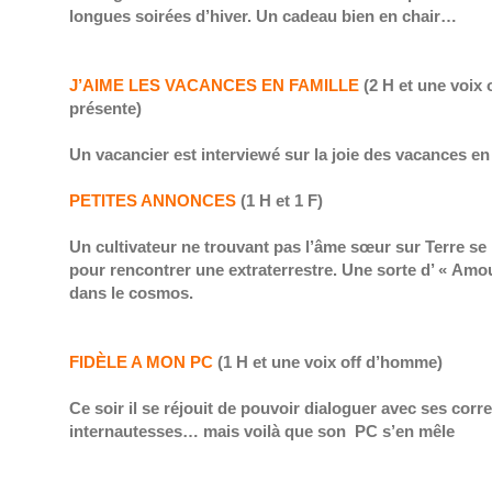
longues soirées d’hiver. Un cadeau bien en chair…
J’AIME LES VACANCES EN FAMILLE
(2 H et une voix 
présente)
Un vacancier est interviewé sur la joie des vacances e
PETITES ANNONCES
(1 H et 1 F)
Un cultivateur ne trouvant pas l’âme sœur sur Terre se
pour rencontrer une extraterrestre. Une sorte d’ « Amou
dans le cosmos.
FIDÈLE A MON PC
(1 H et une voix off d’homme)
Ce soir il se réjouit de pouvoir dialoguer avec ses cor
internautesses… mais voilà que son PC s’en mêle