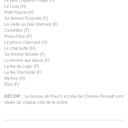
L
e petit chaperon rouge (F)
Le Loup (H)
Petit Poucet (H)
Sa femme Poucette (F)
La vieille au bois dormant (F)
Cendrillon (F)
P
eau d’âne (F)
Le prince charmant (H)
Le chat botté (H)
Sa femme Minette (F)
La femme aux bijoux (F)
La fée du Logis (F)
La fée Electricité (F)
Mickey (H)
Elsa (F)
DÉCOR :
Le bureau de Paul X et celui de Charles Perrault sont
situés de chaque côté de la scène