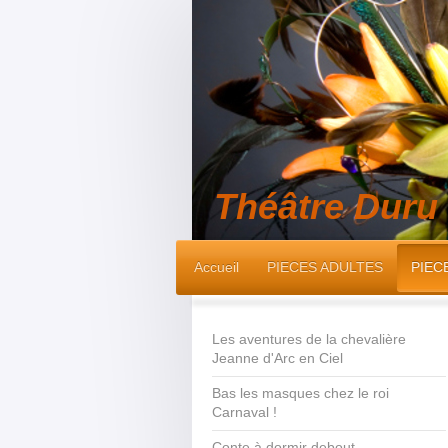
Théâtre Duru
Accueil
PIECES ADULTES
PIEC
Les aventures de la chevalière
Jeanne d'Arc en Ciel
Bas les masques chez le roi
Carnaval !
Conte à dormir debout