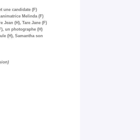
t une candidate (F)
animatrice Melinda (F)
e Jean (H), Tare Jane (F)
(F), un photographe (H)
oule (H), Samantha son
sion)