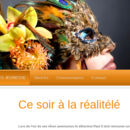
ES JEUNESSE
Sketchs
Commentaires
Contact
Ce soir à la réalitélé
Lors de l’un de ses rêves aventureux le détective Paul X doit retrouver u