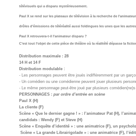
télévisuels qui a disparu mystérieusement.
Paul X se rend sur les plateaux de télévision à la recherche de l’animateur
drôles d’émissions de téléréalité aussi foldingues les unes que les autres
Paul X retrouvera-t-il l’animateur disparu ?
C’est tout l’objet de cette pièce de théâtre où la réalitélé dépasse la fictio
Distribution maximale : 28
14 H et 14 F
:
Distribution modulable
- Les personnages peuvent être joués indifféremment par un garçon
- Un comédien ou une comédienne peuvent jouer plusieurs perso
- Le même personnage peut-être joué par plusieurs comédien(ne)s
PERSONNAGES :
par ordre d’entrée en scène
Paul X (H)
La cliente (F)
Scène « Que le dernier gagne ! » : l’animateur Pat (H), l’animat
candidats : Wendy (F) et Steve (H)
Scène « Enquête d’identité » : une animatrice (F), un psychol
Scène « La grande Librairigolade » : une animatrice (F), l’édit