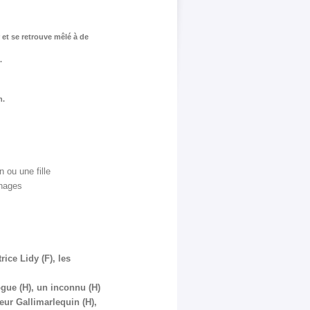
 et se retrouve mêlé à de
.
n.
 ou une fille
nnages
rice Lidy (F), les
ogue (H), un inconnu (H)
eur Gallimarlequin (H),